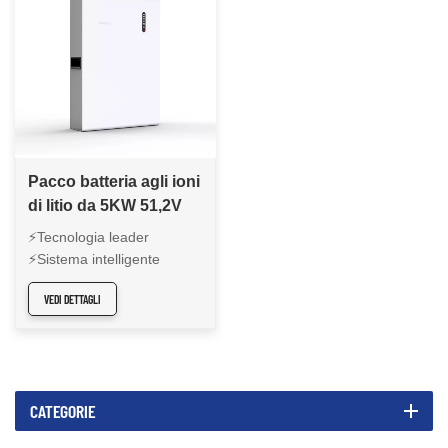
Pacco batteria agli ioni
di litio da 5KW 51,2V
montato a parete CFE-
⚡Tecnologia leader
WL-5
⚡Sistema intelligente
completo ⚡Affidabilità ultra
VEDI DETTAGLI
sicura ⚡Alta qualità e
prezzo competitivo
CATEGORIE