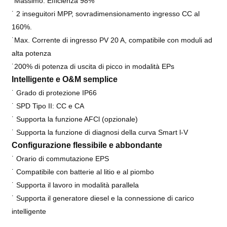
˙Massimo. Efficienza 98%
˙ 2 inseguitori MPP, sovradimensionamento ingresso CC al
160%.
˙Max. Corrente di ingresso PV 20 A, compatibile con moduli ad
alta potenza
˙200% di potenza di uscita di picco in modalità EPs
Intelligente e
O&M semplice
˙ Grado di protezione IP66
˙ SPD Tipo II: CC e CA
˙ Supporta la funzione AFCl (opzionale)
˙ Supporta la funzione di diagnosi della curva Smart l-V
Configurazione flessibile e abbondante
˙ Orario di commutazione EPS
˙ Compatibile con batterie al litio e al piombo
˙ Supporta il lavoro in modalità parallela
˙ Supporta il generatore diesel e la connessione di carico
intelligente