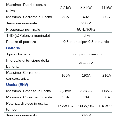
Massimo. Fuori potenza
7,7 kW
8,8 kW
11 kW
attiva
Massimo. Corrente di uscita
35A
40A
50A
Tensione nominale
230 V
Frequenza nominale
50Hz/60Hz
THDi(@Potenza nominale)
<3%
Fattore di potenza
0,8 in anticipo~0,8 in ritardo
Batteria
Tipo di batteria
Litio, piombo-acido
Intervallo di tensione della
40~60 V
batteria
Massimo. Corrente di
160A
190A
210A
carica/scarica
Uscita (ENV)
Massimo. Potenza in uscita
7,7kVA
8,8kVA
11kVA
Massimo. Corrente di uscita
35A
40A
50A
Potenza di picco in uscita,
14kW,10s
16kW,10s
18kW,10s
tempo
Tensione nominale
230 V