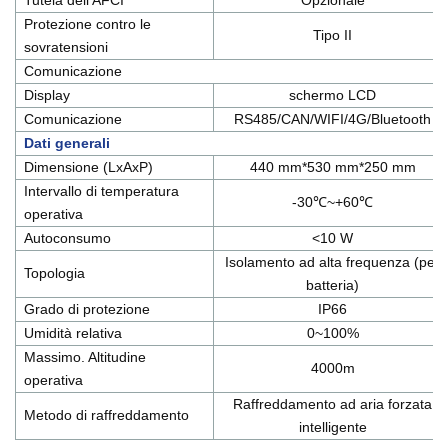
Tutela dell'AFCI
Opzionale
Protezione contro le
Tipo II
sovratensioni
Comunicazione
Display
schermo LCD
Comunicazione
RS485/CAN/WIFI/4G/Bluetooth
Dati generali
Dimensione (LxAxP)
440 mm*530 mm*250 mm
Intervallo di temperatura
-30℃~+60℃
operativa
Autoconsumo
<10 W
Isolamento ad alta frequenza (per
Topologia
batteria)
Grado di protezione
IP66
Umidità relativa
0~100%
Massimo. Altitudine
4000m
operativa
Raffreddamento ad aria forzata
Metodo di raffreddamento
intelligente