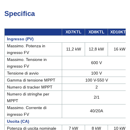
Specifica
XD7KTL
XD8KTL
XD10KTL
Ingresso (PV)
Massimo. Potenza in
11,2 kW
12,8 kW
16 kW
ingresso FV
Massimo. Tensione in
600 V
ingresso FV
Tensione di avvio
100 V
Gamma di tensione MPPT
100 V-550 V
Numero di tracker MPPT
2
Numero di stringhe per
2/1
MPPT
Massimo. Corrente di
40/20A
ingresso FV
Uscita (CA)
Potenza di uscita nominale
7 kW
8 kW
10 kW