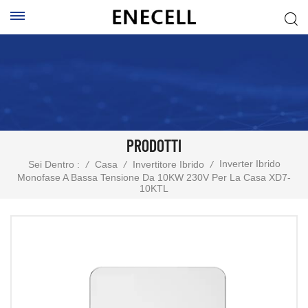
PRODOTTI
Inverter Ibrido
Sei Dentro :
/
Casa
/
Invertitore Ibrido
/
Monofase A Bassa Tensione Da 10KW 230V Per La Casa XD7-
10KTL