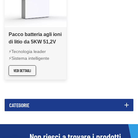
Pacco batteria agli ioni
di litio da 5KW 51,2V
montato a parete CFE-
⚡Tecnologia leader
WL-5
⚡Sistema intelligente
completo ⚡Affidabilità ultra
VEDI DETTAGLI
sicura ⚡Alta qualità e
prezzo competitivo
CATEGORIE
Non riesci a trovare i prodotti