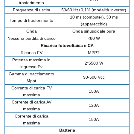
trasferimento
Frequenza di uscita
50/60 Hz±0,1% (modalità inverter)
10 ms (computer), 30 ms
Tempo di trasferimento
(apparecchio)
Onda
Onda sinusoidale pura
Nessuna perdita di carico
<80 W
Ricarica fotovoltaica e CA
Ricarica FV
MPPT
Potenza massima in
2*5500 W
ingresso Pv
Gamma di tracciamento
90-500 Vcc
Mppt
Corrente di carica FV
150A
massima
Corrente di carica AV
120A
massima
Corrente di carica
150A
massima
Batteria