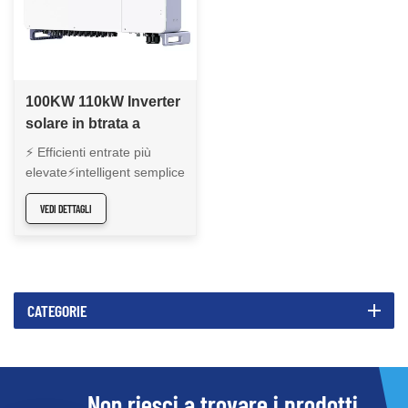
100KW 110kW Inverter
solare in btrata a
bordo di 110kW
⚡ Efficienti entrate più
XG100-110KTR
elevate⚡intelligent semplice
o & m⚡ Responsabile
VEDI DETTAGLI
senza preoccupazioni
CATEGORIE
Non riesci a trovare i prodotti