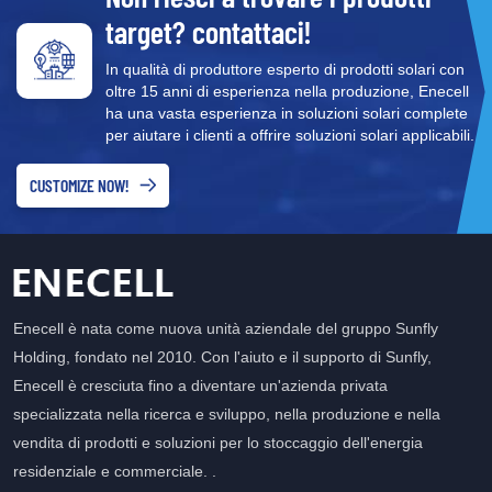
impilata ad alta tensione
target? contattaci!
GRP2.56-SHV adotta un
design modulare, è
In qualità di produttore esperto di prodotti solari con
compatibile con l'inverter di
oltre 15 anni di esperienza nella produzione, Enecell
accumulo di energia XD5-
ha una vasta esperienza in soluzioni solari complete
12KTR, funziona in un
per aiutare i clienti a offrire soluzioni solari applicabili.
ampio intervallo di
temperature ed è dotata di
CUSTOMIZE NOW!
celle al litio ferro fosfato
senza cobalto, che sono
sicure e affidabili.
Enecell è nata come nuova unità aziendale del gruppo Sunfly
Holding, fondato nel 2010. Con l'aiuto e il supporto di Sunfly,
Enecell è cresciuta fino a diventare un'azienda privata
specializzata nella ricerca e sviluppo, nella produzione e nella
vendita di prodotti e soluzioni per lo stoccaggio dell'energia
residenziale e commerciale. .