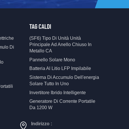
TAG CALDI
ttriche
(SF6) Tipo Di Unità Unità
Principale Ad Anello Chiuso In
mulo Di
Metallo CA
Pannello Solare Mono
lo
Batteria Al Litio LFP Impilabile
Sistema Di Accumulo Dell'energia
Solare Tutto In Uno
ortatili
Invertitore Ibrido Intelligente
Generatore Di Corrente Portatile
Da 1200 W
Indirizzo :