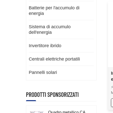
Batterie per l'accumulo di
energia
Sistema di accumulo
dell'energia
Invertitore ibrido
Centrali elettriche portatili
Pannelli solari
⚡
M
PRODOTTI SPONSORIZZATI
I
⚡
⚡
Quadro metallico CA