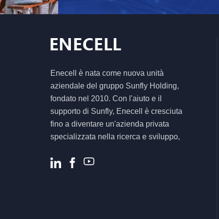
CFE PVG3 Pro
Sistema di accumulo
di energia solare off-
grid tutto in uno
Inverter ibrido solare
ad alta efficienza da
Enecell è nata come nuova unità
5,5KW 6,2KW per
aziendale del gruppo Sunfly Holding,
sistema energetico
fondato nel 2010. Con l'aiuto e il
domestico
supporto di Sunfly, Enecell è cresciuta
fino a diventare un'azienda privata
specializzata nella ricerca e sviluppo,
nella produzione e nella vendita di
prodotti e soluzioni per lo stoccaggio
dell'energia residenziale e commerciale.
.