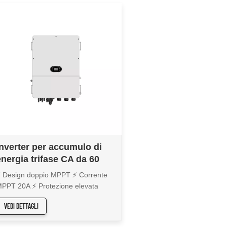
Inverter per accumulo di
energia trifase CA da 60
kW XD30-60KTR
 Design doppio MPPT ⚡ Corrente
PPT 20A ⚡ Protezione elevata
P66 ⚡ Over-matching DC 1,6 volte
VEDI DETTAGLI
Efficienza massima 98,4%
Applicabile alle batterie al