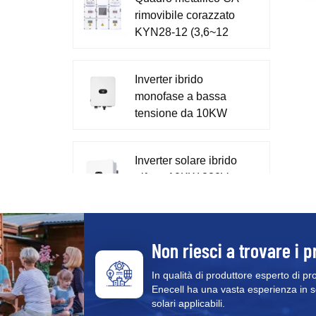
l
rimovibile corazzato
c
KYN28-12 (3,6~12
c
kV)
Inverter ibrido
monofase a bassa
tensione da 10KW
230V per la casa
XD7-10KTL
Inverter solare ibrido
trifase 10KW 230V
400V XD5-12KTR
Sistema tutto in uno
Non riesci a trovare i p
di accumulo di
energia monofase da
In qualità di produttore esperto di pr
Enecell ha una vasta esperienza in sol
51,2 V XD3-6KTL-
solari applicabili.
AIO