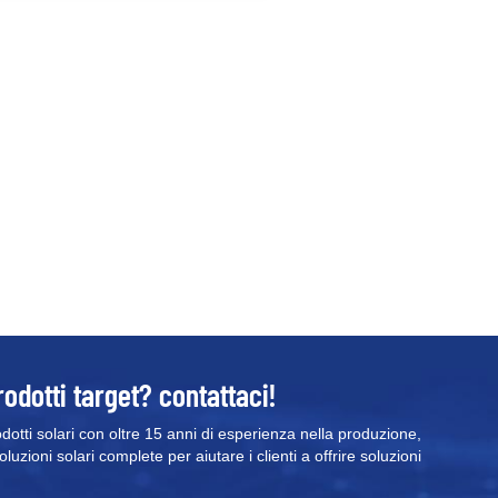
itio/piombo ⚡ Controllo intelligente di
arica e scarica ⚡Tempo di
ommutazione on-grid e off-grid
<10ms
rodotti target? contattaci!
odotti solari con oltre 15 anni di esperienza nella produzione,
uzioni solari complete per aiutare i clienti a offrire soluzioni