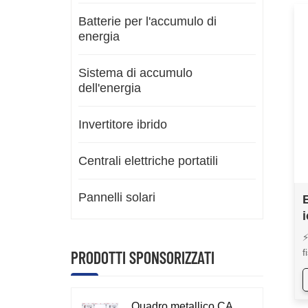
Batterie per l'accumulo di
energia
Sistema di accumulo
dell'energia
Invertitore ibrido
Centrali elettriche portatili
Pannelli solari
⚡
f
PRODOTTI SPONSORIZZATI
i
A
m
Quadro metallico CA