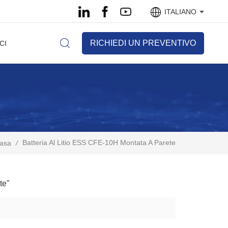
ITALIANO
RICHIEDI UN PREVENTIVO
CI
Batteria Al Litio ESS CFE-10H Montata A Parete
asa
/
te"