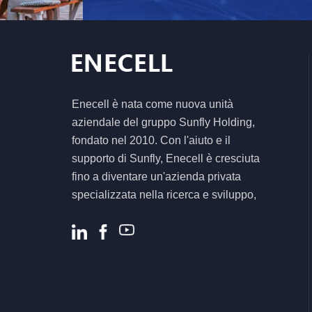
CFE PVG3 Pro
Sistema di accumulo
di energia solare off-
grid tutto in uno
Inverter ibrido solare
ad alta efficienza da
Enecell è nata come nuova unità
5,5KW 6,2KW per
aziendale del gruppo Sunfly Holding,
sistema energetico
fondato nel 2010. Con l'aiuto e il
domestico
supporto di Sunfly, Enecell è cresciuta
fino a diventare un'azienda privata
specializzata nella ricerca e sviluppo,
nella produzione e nella vendita di
prodotti e soluzioni per lo stoccaggio
dell'energia residenziale e commerciale.
.