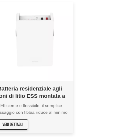
Batteria residenziale agli
ioni di litio ESS montata a
parete CFE-10H
Efficiente e flessibile: il semplice
issaggio con fibbia riduce al minimo
 tempi e i costi di installazione.
VEDI DETTAGLI
umenta la capacità di tensione in
odo flessibile senza altre