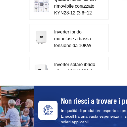
a
rimovibile corazzato
i
KYN28-12 (3,6~12
8
kV)
6
p
Inverter ibrido
p
monofase a bassa
m
tensione da 10KW
p
C
230V per la casa
t
XD7-10KTL
m
Inverter solare ibrido
m
trifase 10KW 230V
i
400V XD5-12KTR
c
Sistema tutto in uno
Non riesci a trovare i p
di accumulo di
energia monofase da
In qualità di produttore esperto di pr
Enecell ha una vasta esperienza in sol
51,2 V XD3-6KTL-
solari applicabili.
AIO