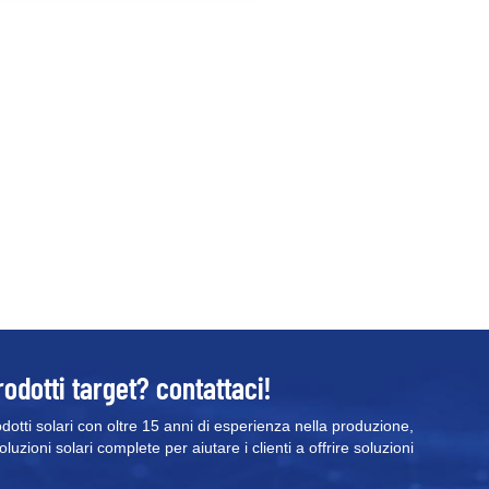
pparecchiature o
mpostazioni.⚡Qualità eccellente:
0% della capacità iniziale dopo
000. Strategie multiple di
rotezione della sicurezza.⚡Sicuro e
rotetto: LFP (ione fosfato di litio) la
assima sicurezza. Fino a 8 serie o
arallelo.⚡Gestione efficiente:
ampionamento accurato di
ensione e corrente. SOC
atematica più precisa e non salta
ai⚡Wi-Fi e APP: Modem WiFi
ntegrato OTA aggiornamento online
omodo servizio post-vendita
rodotti target? contattaci!
odotti solari con oltre 15 anni di esperienza nella produzione,
uzioni solari complete per aiutare i clienti a offrire soluzioni