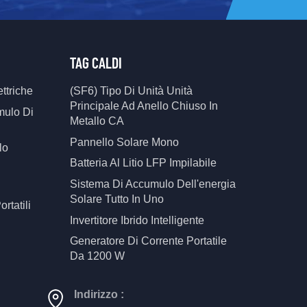
TAG CALDI
ttriche
(SF6) Tipo Di Unità Unità
Principale Ad Anello Chiuso In
mulo Di
Metallo CA
Pannello Solare Mono
lo
Batteria Al Litio LFP Impilabile
Sistema Di Accumulo Dell'energia
Solare Tutto In Uno
ortatili
Invertitore Ibrido Intelligente
Generatore Di Corrente Portatile
Da 1200 W
Indirizzo :