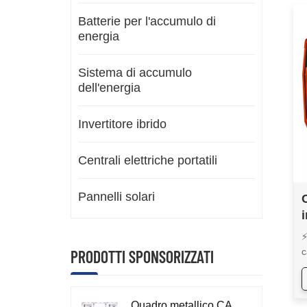
Batterie per l'accumulo di
energia
Sistema di accumulo
dell'energia
Invertitore ibrido
Centrali elettriche portatili
Pannelli solari
⚡
c
PRODOTTI SPONSORIZZATI
p
i
l
Quadro metallico CA