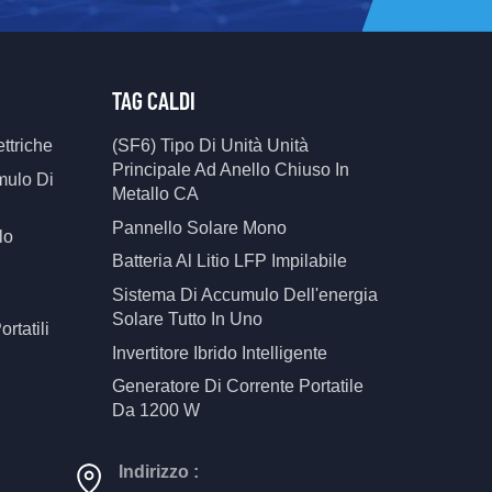
TAG CALDI
ttriche
(SF6) Tipo Di Unità Unità
Principale Ad Anello Chiuso In
mulo Di
Metallo CA
Pannello Solare Mono
lo
Batteria Al Litio LFP Impilabile
Sistema Di Accumulo Dell'energia
Solare Tutto In Uno
ortatili
Invertitore Ibrido Intelligente
Generatore Di Corrente Portatile
Da 1200 W
Indirizzo :