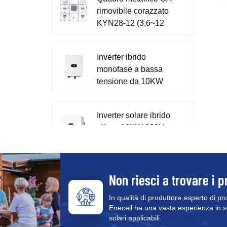
s
rimovibile corazzato
p
KYN28-12 (3,6~12
kV)
Inverter ibrido
monofase a bassa
tensione da 10KW
230V per la casa
XD7-10KTL
Inverter solare ibrido
trifase 10KW 230V
400V XD5-12KTR
Sistema tutto in uno
Non riesci a trovare i p
di accumulo di
energia monofase da
In qualità di produttore esperto di pr
Enecell ha una vasta esperienza in sol
51,2 V XD3-6KTL-
solari applicabili.
AIO