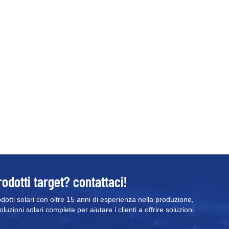
inusoidale pura e capacità di alta
otenza
rodotti target? contattaci!
odotti solari con oltre 15 anni di esperienza nella produzione,
uzioni solari complete per aiutare i clienti a offrire soluzioni