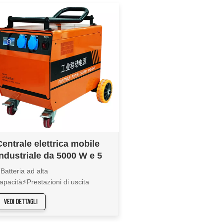
Centrale elettrica mobile
industriale da 5000 W e 5
kWh adatta per lavori di
Batteria ad alta
costruzione wireless e
apacità⚡Prestazioni di uscita
operazioni in loco
otenti⚡Robusta costruzione
VEDI DETTAGLI
nteramente in acciaio⚡Resistenza a
unga durata⚡Uscita a onda