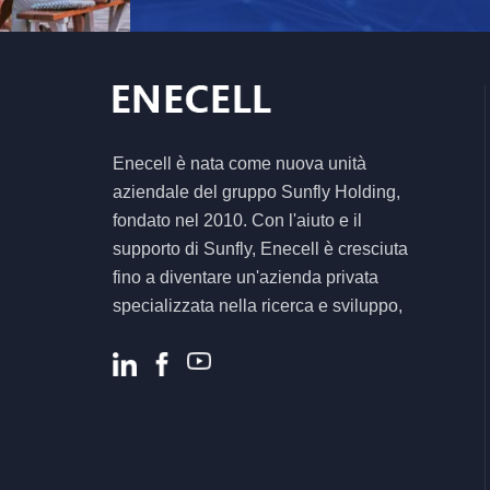
CFE PVG3 Pro
Sistema di accumulo
di energia solare off-
grid tutto in uno
Inverter ibrido solare
ad alta efficienza da
Enecell è nata come nuova unità
5,5KW 6,2KW per
aziendale del gruppo Sunfly Holding,
sistema energetico
fondato nel 2010. Con l'aiuto e il
domestico
supporto di Sunfly, Enecell è cresciuta
fino a diventare un'azienda privata
specializzata nella ricerca e sviluppo,
nella produzione e nella vendita di
prodotti e soluzioni per lo stoccaggio
dell'energia residenziale e commerciale.
.