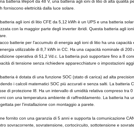
na batteria lifepo4 da 48 V, una batteria agli ioni di litio di alta qualità
 forniscono elettricità dalla luce solare.
batteria agli ioni di litio CFE da 5,12 kWh è un UPS e una batteria sola
lizzata con la maggior parte degli inverter ibridi. Questa batteria agli ioni 
are.
pacco batterie per l'accumulo di energia agli ioni di litio ha una capacit
energia utilizzabile di 8,7 kWh in CC. Ha una capacità nominale di 20
dizione operativa di 51,2 Vd.c. La batteria può supportare fino a 8 conne
acità di tensione senza richiedere apparecchiature o impostazioni aggi
batteria è dotata di una funzione SOC (stato di carica) ad alta precis
dendo i calcoli matematici SOC più accurati e senza salti. La batteria
sse di protezione I8. Ha un intervallo di umidità relativa compreso tra
erni con una temperatura ambiente di raffreddamento. La batteria ha un
gettata per l'installazione con montaggio a parete.
ne fornito con una garanzia di 5 anni e supporta la comunicazione CAN
tro sovracorrente, sovratensione, cortocircuito, sottotensione e sovrat