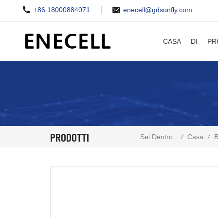
+86 18000884071
enecell@gdsunfly.com
CASA
DI
PR
PRODOTTI
/
Casa
/
Sei Dentro :
B