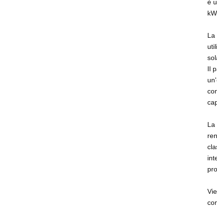
è u
400V XD5-12KTR
kWh
La 
Sistema tutto in uno
uti
di accumulo di
sol
energia monofase da
Il 
51,2 V XD3-6KTL-
un'
AIO
con
CFE PVG3 Pro
cap
Sistema di accumulo
di energia solare off-
La 
grid tutto in uno
ren
cla
Inverter ibrido solare
int
ad alta efficienza da
pro
5,5KW 6,2KW per
sistema energetico
Vie
domestico
con