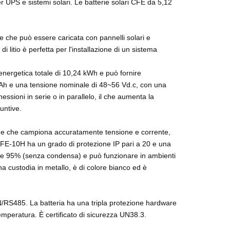
 per UPS e sistemi solari. Le batterie solari CFE da 5,12
re che può essere caricata con pannelli solari e
di litio è perfetta per l'installazione di un sistema
à energetica totale di 10,24 kWh e può fornire
0 Ah e una tensione nominale di 48~56 Vd.c, con una
ssioni in serie o in parallelo, il che aumenta la
untive.
ione che campiona accuratamente tensione e corrente,
 CFE-10H ha un grado di protezione IP pari a 20 e una
 0 e 95% (senza condensa) e può funzionare in ambienti
a custodia in metallo, è di colore bianco ed è
/RS485. La batteria ha una tripla protezione hardware
emperatura. È certificato di sicurezza UN38.3.