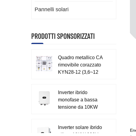
Pannelli solari
PRODOTTI SPONSORIZZATI
Quadro metallico CA
rimovibile corazzato
KYN28-12 (3,6~12
kV)
Inverter ibrido
monofase a bassa
tensione da 10KW
230V per la casa
XD7-10KTL
Inverter solare ibrido
Ene
trifase 10KW 230V