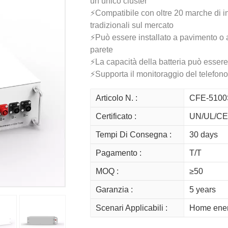
un unico cluster
⚡Compatibile con oltre 20 marche di inv
tradizionali sul mercato
⚡Può essere installato a pavimento o 
parete
⚡La capacità della batteria può esser
⚡Supporta il monitoraggio del telefono
Articolo N. :
CFE-5100
Certificato :
UN/UL/CE
Tempi Di Consegna :
30 days
Pagamento :
T/T
MOQ :
≥50
Garanzia :
5 years
Scenari Applicabili :
Home energ