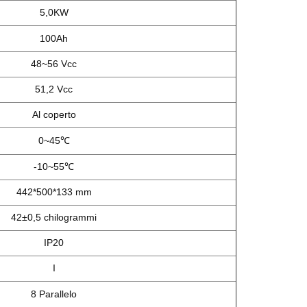
5,0KW
100Ah
48~56 Vcc
51,2 Vcc
Al coperto
0~45℃
-10~55℃
442*500*133 mm
42±0,5 chilogrammi
IP20
I
8 Parallelo