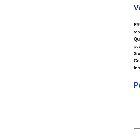
V
Eff
ten
Qu
pos
Si
Ges
In
P