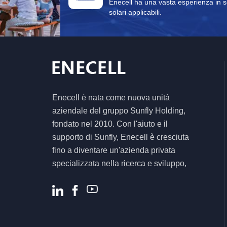
Enecell ha una vasta esperienza in sol
solari applicabili.
Enecell è nata come nuova unità
aziendale del gruppo Sunfly Holding,
fondato nel 2010. Con l'aiuto e il
supporto di Sunfly, Enecell è cresciuta
fino a diventare un'azienda privata
specializzata nella ricerca e sviluppo,
nella produzione e nella vendita di
prodotti e soluzioni per lo stoccaggio
dell'energia residenziale e commerciale.
.