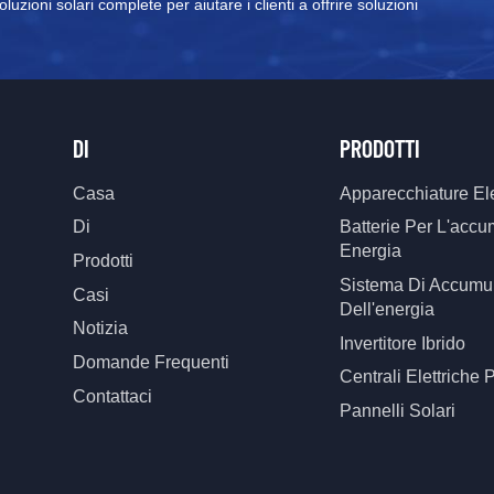
uzioni solari complete per aiutare i clienti a offrire soluzioni
DI
PRODOTTI
Casa
Apparecchiature Ele
Di
Batterie Per L'accu
Energia
Prodotti
Sistema Di Accumu
Casi
Dell'energia
Notizia
Invertitore Ibrido
Domande Frequenti
Centrali Elettriche P
Contattaci
Pannelli Solari