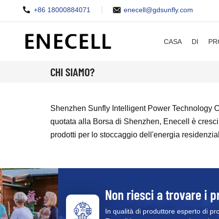
+86 18000884071
enecell@gdsunfly.com
CASA
DI
PR
CHI SIAMO?
Shenzhen Sunfly Intelligent Power Technology Co.
quotata alla Borsa di Shenzhen, Enecell è cresciu
prodotti per lo stoccaggio dell'energia residenzi
Non riesci a trovare i p
In qualità di produttore esperto di pr