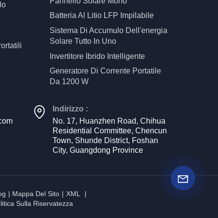
Pannello Solare Mono
lo
Batteria Al Litio LFP Impilabile
Sistema Di Accumulo Dell'energia
Solare Tutto In Uno
ortatili
Invertitore Ibrido Intelligente
Generatore Di Corrente Portatile
Da 1200 W
Indirizzo :
.com
No. 17, Huanzhen Road, Chihua
Residential Committee, Chencun
Town, Shunde District, Foshan
City, Guangdong Province
og
|
Mappa Del Sito
|
XML
|
litica Sulla Riservatezza