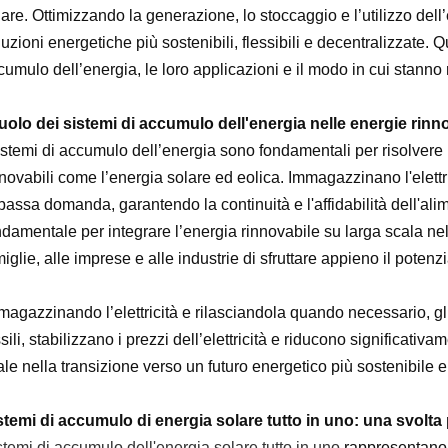
are. Ottimizzando la generazione, lo stoccaggio e l’utilizzo dell’
uzioni energetiche più sostenibili, flessibili e decentralizzate. Qu
cumulo dell’energia, le loro applicazioni e il modo in cui stann
 ruolo dei sistemi di accumulo dell'energia nelle energie rinno
sistemi di accumulo dell’energia sono fondamentali per risolvere i
nnovabili come l’energia solare ed eolica. Immagazzinano l'elettri
 bassa domanda, garantendo la continuità e l'affidabilità dell'ali
ndamentale per integrare l’energia rinnovabile su larga scala nel
iglie, alle imprese e alle industrie di sfruttare appieno il potenzi
magazzinando l’elettricità e rilasciandola quando necessario, g
sili, stabilizzano i prezzi dell’elettricità e riducono significati
ale nella transizione verso un futuro energetico più sostenibile e
stemi di accumulo di energia solare tutto in uno: una svolta
stemi di accumulo dell'energia solare tutto in uno
rappresentano 