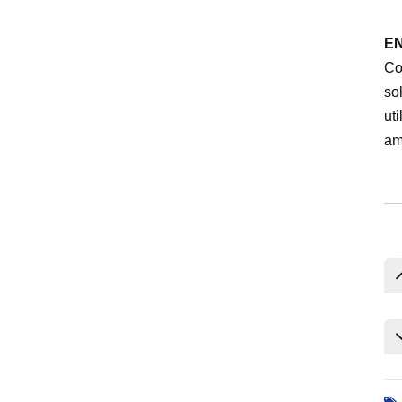
EN
Co
so
ut
amp