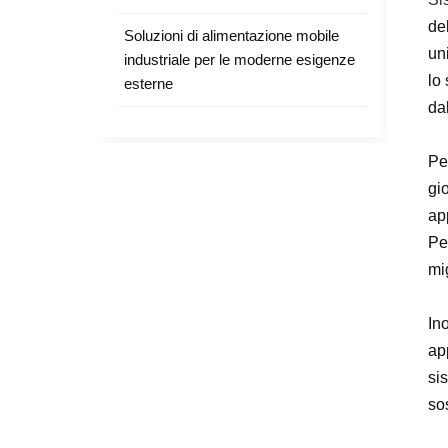
de
Soluzioni di alimentazione mobile
un
industriale per le moderne esigenze
lo
esterne
dal
Pe
gi
TAG
app
Pe
solar powered EV charging
mi
home solar battery system
Ino
hybrid solar inverter charging
ap
EV charging with solar panels
si
sos
residential energy storage for
EVs