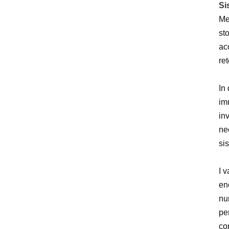
Si
controllore di carica solare
Me
MPPT vs PWM
st
guida ricarica batteria solare
ac
ret
selezione controllore di carica
off-grid
In 
im
inv
ne
sis
I v
en
num
pe
co