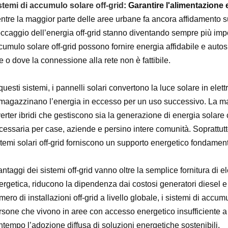
stemi di accumulo solare off-grid
: Garantire l'alimentazione 
ntre la maggior parte delle aree urbane fa ancora affidamento su 
occaggio dell’energia off-grid stanno diventando sempre più import
cumulo solare off-grid possono fornire energia affidabile e auto
e o dove la connessione alla rete non è fattibile.
questi sistemi, i pannelli solari convertono la luce solare in elett
magazzinano l’energia in eccesso per un uso successivo. La magg
erter ibridi che gestiscono sia la generazione di energia solare c
cessaria per case, aziende e persino intere comunità. Soprattutto
temi solari off-grid forniscono un supporto energetico fondamental
antaggi dei sistemi off-grid vanno oltre la semplice fornitura di el
ergetica, riducono la dipendenza dai costosi generatori diesel e
ero di installazioni off-grid a livello globale, i sistemi di accu
rsone che vivono in aree con accesso energetico insufficiente a m
ntempo l’adozione diffusa di soluzioni energetiche sostenibili.