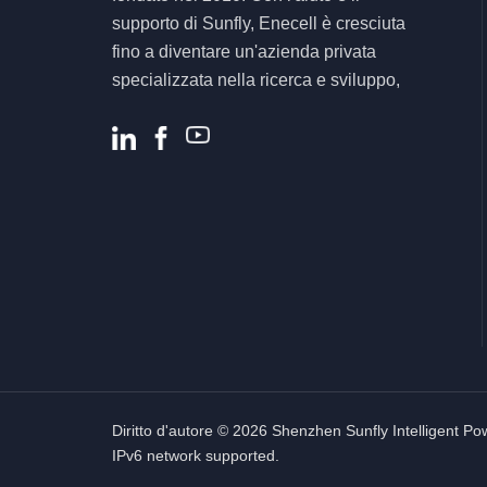
supporto di Sunfly, Enecell è cresciuta
fino a diventare un'azienda privata
specializzata nella ricerca e sviluppo,
nella produzione e nella vendita di
prodotti e soluzioni per lo stoccaggio
dell'energia residenziale e commerciale.
.
Diritto d'autore © 2026 Shenzhen Sunfly Intelligent Power
IPv6 network supported.