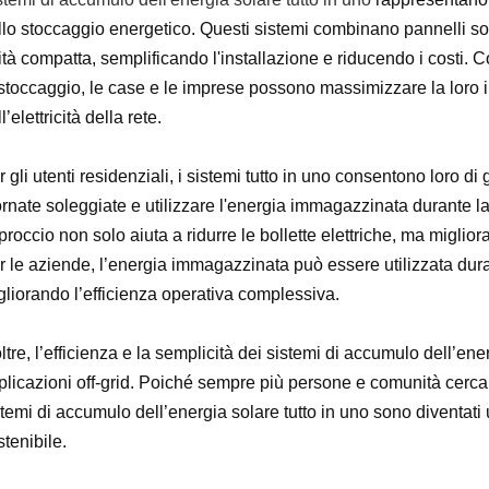
llo stoccaggio energetico. Questi sistemi combinano pannelli sol
ità compatta, semplificando l'installazione e riducendo i costi.
 stoccaggio, le case e le imprese possono massimizzare la loro 
l’elettricità della rete.
r gli utenti residenziali, i sistemi tutto in uno consentono loro 
ornate soleggiate e utilizzare l'energia immagazzinata durante l
roccio non solo aiuta a ridurre le bollette elettriche, ma migliora
r le aziende, l’energia immagazzinata può essere utilizzata duran
gliorando l’efficienza operativa complessiva.
ltre, l’efficienza e la semplicità dei sistemi di accumulo dell’ene
plicazioni off-grid. Poiché sempre più persone e comunità cercano 
stemi di accumulo dell’energia solare tutto in uno sono diventat
tenibile.