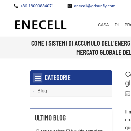
+86 18000884071
enecell@gdsunfly.com
CASA
DI
PR
COME I SISTEMI DI ACCUMULO DELL’ENER
MERCATO GLOBALE DEL
C
CATEGORIE
gl
Blog
Il
ULTIMO BLOG
cr
qu