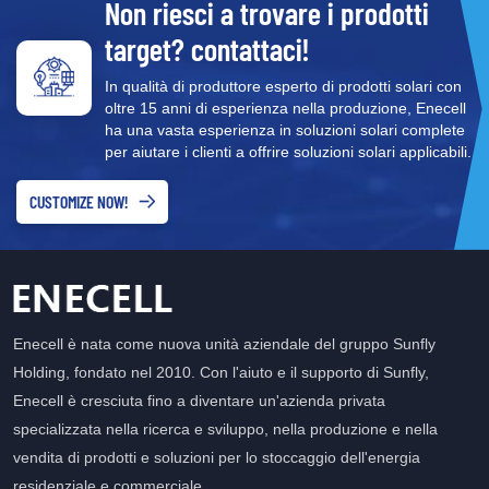
Non riesci a trovare i prodotti
accumulo di energia svolgono un ruolo cruciale: immagazzinano
un'energia solare in eccesso durante il giorno e lo rilasciano di
target? contattaci!
notte o durante le ore di punta. Ciò migliora l'utilizzo dell'energia
riducendo al contempo la dipendenza dalla rete elettrica. In
In qualità di produttore esperto di prodotti solari con
oltre 15 anni di esperienza nella produzione, Enecell
questa tendenza, il Batteria di conservazione dell'energia di litio
ha una vasta esperienza in soluzioni solari complete
ionici impilabile da 48 V è diventata una scelta ideale per molti
per aiutare i clienti a offrire soluzioni solari applicabili.
proprietari di case. Questa batteria si integra perfettamente con i
sistemi fotovoltaici solari, consentendo agli utenti di massimizzare
CUSTOMIZE NOW!
l'uso di energia verde, ridurre i costi di elettricità e migliorare la
stabilità dell'alimentazione. Vantaggi e applicazioni di batterie agli
ioni di litio impilabiliRispetto alle tradizionali soluzioni di accumulo
di energia, le batterie agli ioni di litio impilabili offrono vantaggi
unici, rendendole ampiamente applicabili in contesti residenziali,
Enecell è nata come nuova unità aziendale del gruppo Sunfly
commerciali e industriali. 1. alta densità di energia per una
maggiore efficienza domesticaRispetto alle batterie al piombo-
Holding, fondato nel 2010. Con l'aiuto e il supporto di Sunfly,
acido, le batterie impilabili agli ioni di litio hanno una densità di
Enecell è cresciuta fino a diventare un'azienda privata
energia molto più elevata. Ad esempio, il Batteria LifePO4
specializzata nella ricerca e sviluppo, nella produzione e nella
impilabile da 51,2 V Utilizza cellule di fosfato di ferro al litio
vendita di prodotti e soluzioni per lo stoccaggio dell'energia
(LifePO4), fornendo una durata del ciclo più lunga e prestazioni di
residenziale e commerciale. .