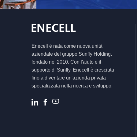
Enecell è nata come nuova unità
aziendale del gruppo Sunfly Holding,
fondato nel 2010. Con l'aiuto e il
supporto di Sunfly, Enecell è cresciuta
fino a diventare un'azienda privata
specializzata nella ricerca e sviluppo,
nella produzione e nella vendita di
prodotti e soluzioni per lo stoccaggio
dell'energia residenziale e commerciale.
.