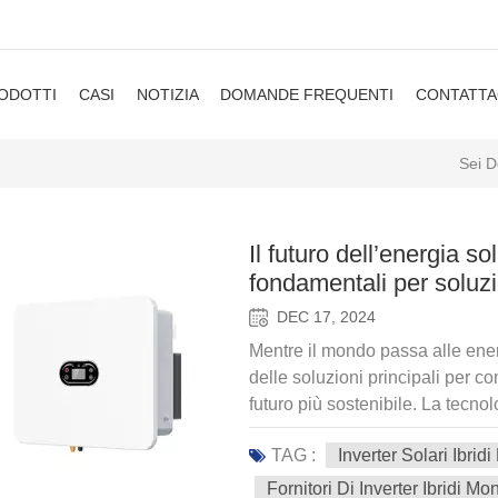
ODOTTI
CASI
NOTIZIA
DOMANDE FREQUENTI
CONTATTA
Sei D
Il futuro dell’energia so
fondamentali per soluzi
DEC 17, 2024
Mentre il mondo passa alle energ
delle soluzioni principali per c
futuro più sostenibile. La tecn
inverter ibridi sono una delle i
TAG :
Inverter Solari Ibri
dell’energia solare. Gli inverter
sistemi solari, in grado di imma
Fornitori Di Inverter Ibridi M