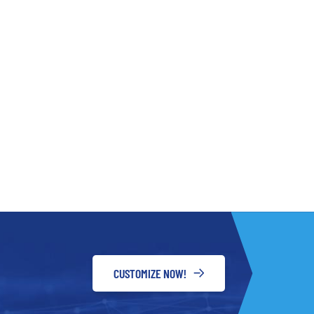
ile possono aiutare a ridurre i costi di
gli inverter ibridi un’opzione conveniente a lungo
litàGli inverter ibridi sono altamente scalabili e
nti di aumentare la capacità del sistema in base
ratti di passare da un sistema monofase a un
iù accumulo di batterie, gli inverter ibridi
 cambiamenti e mantenere prestazioni ottimali
solare. Questa scalabilità garantisce che i
ti e aggiornati per molti anni a venire. Tipi di
arie configurazioni di inverter ibridi per soddisfare
ione. Inverter solari ibridi monofase 230V E
ofase sono scelte comuni per applicazioni
ali. Questi sistemi monofase forniscono una
e, sfruttando appieno l’accumulo solare per
i energia. Per sistemi più grandi potrebbe essere
fase, soprattutto per applicazioni commerciali o
CUSTOMIZE NOW!
iore potenza e affidabilità. Indipendentemente
iscono una gestione energetica più efficiente e
tanea di più fonti di energia, come pannelli