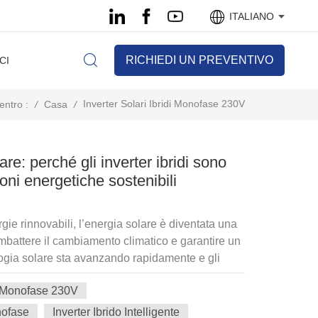
ITALIANO
RICHIEDI UN PREVENTIVO
CI
Inverter Solari Ibridi Monofase 230V
/
Casa
/
entro :
lare: perché gli inverter ibridi sono
oni energetiche sostenibili
ie rinnovabili, l’energia solare è diventata una
ombattere il cambiamento climatico e garantire un
ologia solare sta avanzando rapidamente e gli
nnovazioni chiave che guidano il futuro
di Monofase 230V
 ibridi forniscono una soluzione versatile per i
gazzinare l'energia in eccesso, migliorare
onofase
Inverter Ibrido Intelligente