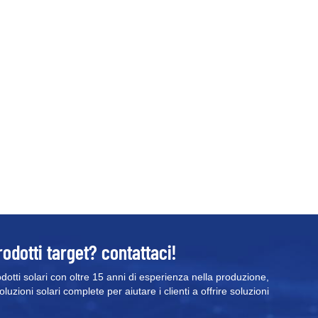
per i sistemi di energia rinnovab
installazione iniziali, rendendo 
termine. 5. Scalabilità e flessibi
flessibili e consentono agli ute
alle proprie esigenze. Che si t
sistema trifase o di aggiungere p
possono facilmente adattarsi ai
con l'avanzare della tecnologia 
sistemi solari rimangano efficien
inverter ibridiSono disponibili v
le diverse esigenze di alimentaz
fornitori di inverter ibridi mon
residenziali e piccole commerci
soluzione economica per le cas
soddisfare le minori richieste d
rodotti target? contattaci!
necessario un inverter ibrido tri
industriali che richiedono magg
odotti solari con oltre 15 anni di esperienza nella produzione,
uzioni solari complete per aiutare i clienti a offrire soluzioni
dal tipo, gli inverter ibridi forn
supportano la connessione simul